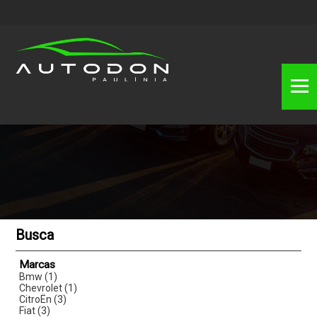
Busca
Marcas
Bmw (1)
Chevrolet (1)
CitroËn (3)
Fiat (3)