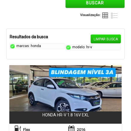
BUSCAR
Visualização:
Resultados da busca
LIMPAR BUSCA
marcas: honda
modelo: hr-v
HONDA HR-V 1.8 16V EXL
Flex
2016