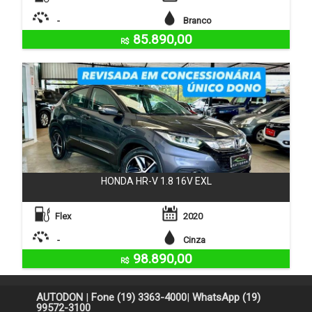
-
Branco
85.890,00
R$
HONDA HR-V 1.8 16V EXL
Flex
2020
-
Cinza
98.890,00
R$
AUTODON
|
Fone (19) 3363-4000
|
WhatsApp (19)
99572-3100